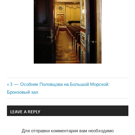
Previous
3 — Особняк Половцова на Большой Морской:
Навигация
Бронзовый зал
Post:
по
LEAVE A REPLY
записям
Для отправки комментария вам необходимо