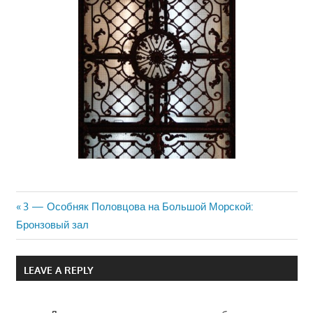
Previous
3 — Особняк Половцова на Большой Морской:
Навигация
Бронзовый зал
Post:
по
LEAVE A REPLY
записям