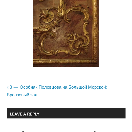
Previous
3 — Особняк Половцова на Большой Морской:
Навигация
Бронзовый зал
Post:
по
LEAVE A REPLY
записям