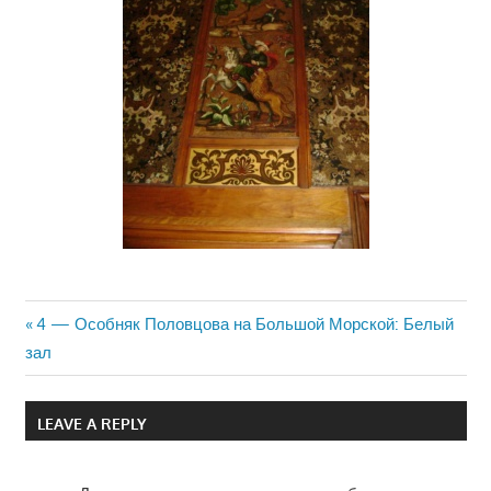
Previous
4 — Особняк Половцова на Большой Морской: Белый
Навигация
зал
Post:
по
LEAVE A REPLY
записям