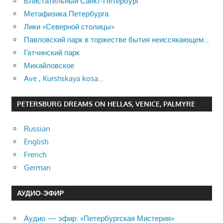
Блистательный Санкт-Петербург
Метафизика Петербурга
Лики «Северной столицы»
Павловский парк в торжестве бытия неиссякающем…
Гатчинский парк
Михайловское
Ave , Kurshskaya kosa…
PETERSBURG DREAMS ON HELLAS, VENICE, PALMYRE
Russian
English
French
German
АУДИО-ЭФИР
Аудио — эфир: «Петербургская Мистерия»