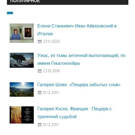
ПОПУЛЯРНОЕ
Елена Станкевич Иван Айвазовский в
Италии
23.11.2020
Ужас, из тьмы античной выползающий, по
имени Гекатонхейры
23.01.2018
Галерея Шове. «Пещера забытых снов»
01.12.2017
Галерея Коске, Франция : Пещера с
трагичной судьбой
01.12.2017