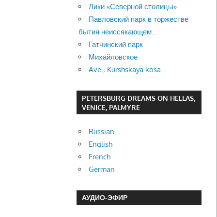
Лики «Северной столицы»
Павловский парк в торжестве
бытия неиссякающем…
Гатчинский парк
Михайловское
Ave , Kurshskaya kosa…
PETERSBURG DREAMS ON HELLAS,
VENICE, PALMYRE
Russian
English
French
German
АУДИО-ЭФИР