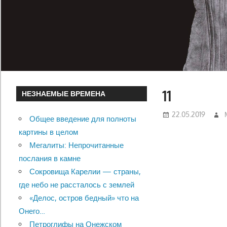
11
НЕЗНАЕМЫЕ ВРЕМЕНА
22.05.2019
Общее введение для полноты
картины в целом
Мегалиты: Непрочитанные
послания в камне
Сокровища Карелии — страны,
где небо не рассталось с землей
«Делос, остров бедный» что на
Онего…
Петроглифы на Онежском