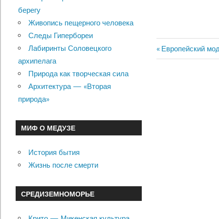
берегу
Живопись пещерного человека
Следы Гипербореи
Лабиринты Соловецкого
Previous
Европейский мо
Навигац
архипелага
Post:
Природа как творческая сила
по
Архитектура — «Вторая
записям
природа»
МИФ О МЕДУЗЕ
История бытия
Жизнь после смерти
СРЕДИЗЕМНОМОРЬЕ
Крито — Микенская культура