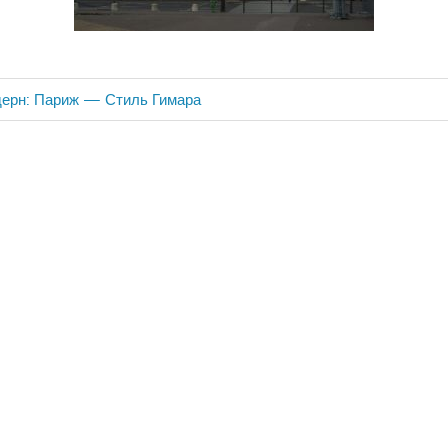
дерн: Париж — Стиль Гимара
ия