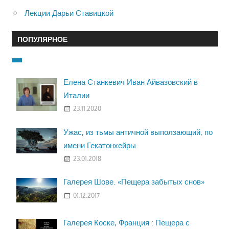
Лекции Дарьи Ставицкой
ПОПУЛЯРНОЕ
Елена Станкевич Иван Айвазовский в
Италии
23.11.2020
Ужас, из тьмы античной выползающий, по
имени Гекатонхейры
23.01.2018
Галерея Шове. «Пещера забытых снов»
01.12.2017
Галерея Коске, Франция : Пещера с