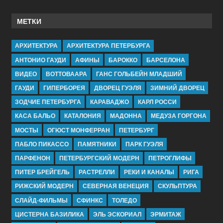
МЕТКИ
АРХИТЕКТУРА
АРХИТЕКТУРА ПЕТЕРБУРГА
АНТОНИО ГАУДИ
АФИНЫ
БАРОККО
БАРСЕЛОНА
ВИДЕО
ВОТТОВААРА
ГАНС ГОЛЬБЕЙН МЛАДШИЙ
ГАУДИ
ГИПЕРБОРЕЯ
ДВОРЕЦ ГУЭЛЯ
ЗИМНИЙ ДВОРЕЦ
ЗОДЧИЕ ПЕТЕРБУРГА
КАРАВАДЖО
КАРЛ РОССИ
КАСА БАЛЬО
КАТАЛОНИЯ
МАДОННА
МЕДУЗА ГОРГОНА
МОСТЫ
ОГЮСТ МОНФЕРРАН
ПЕТЕРБУРГ
ПАБЛО ПИКАССО
ПАМЯТНИКИ
ПАРК ГУЭЛЯ
ПАРФЕНОН
ПЕТЕРБУРГСКИЙ МОДЕРН
ПЕТРОГЛИФЫ
ПИТЕР БРЕЙГЕЛЬ
РАСТРЕЛЛИ
РЕКИ И КАНАЛЫ
РИГА
РИЖСКИЙ МОДЕРН
СЕВЕРНАЯ ВЕНЕЦИЯ
СКУЛЬПТУРА
СЛАЙД-ФИЛЬМЫ
СФИНКС
ТОЛЕДО
ЦИСТЕРНА БАЗИЛИКА
ЭЛЬ ЭСКОРИАЛ
ЭРМИТАЖ