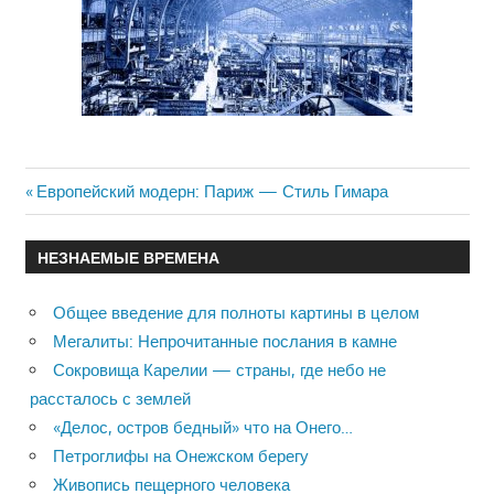
Previous
Европейский модерн: Париж — Стиль Гимара
Навигация
Post:
по
НЕЗНАЕМЫЕ ВРЕМЕНА
записям
Общее введение для полноты картины в целом
Мегалиты: Непрочитанные послания в камне
Сокровища Карелии — страны, где небо не
рассталось с землей
«Делос, остров бедный» что на Онего…
Петроглифы на Онежском берегу
Живопись пещерного человека