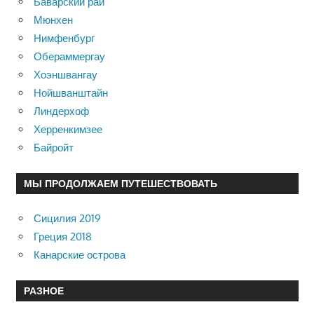
Баварский рай
Мюнхен
Нимфенбург
Обераммергау
Хоэншвангау
Нойшванштайн
Линдерхоф
Херренкимзее
Байройт
МЫ ПРОДОЛЖАЕМ ПУТЕШЕСТВОВАТЬ
Сицилия 2019
Греция 2018
Канарские острова
РАЗНОЕ