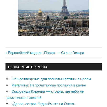
Previous
Европейский модерн: Париж — Стиль Гимара
Навигация
Post:
по
НЕЗНАЕМЫЕ ВРЕМЕНА
записям
Общее введение для полноты картины в целом
Мегалиты: Непрочитанные послания в камне
Сокровища Карелии — страны, где небо не
рассталось с землей
«Делос, остров бедный» что на Онего…