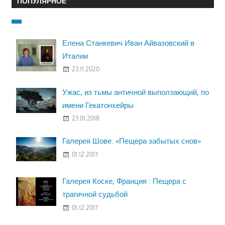
ПОПУЛЯРНОЕ
Елена Станкевич Иван Айвазовский в
Италии
23.11.2020
Ужас, из тьмы античной выползающий, по
имени Гекатонхейры
23.01.2018
Галерея Шове. «Пещера забытых снов»
01.12.2017
Галерея Коске, Франция : Пещера с
трагичной судьбой
01.12.2017