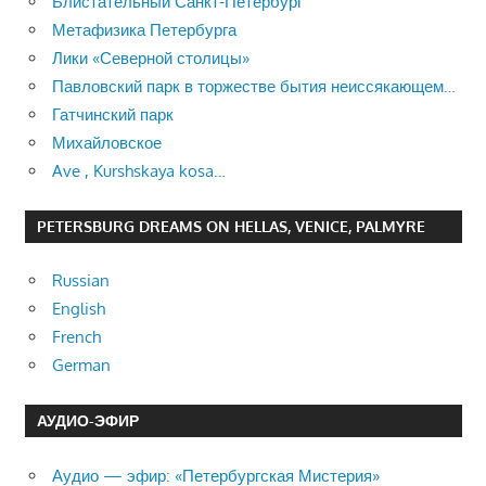
Блистательный Санкт-Петербург
Метафизика Петербурга
Лики «Северной столицы»
Павловский парк в торжестве бытия неиссякающем…
Гатчинский парк
Михайловское
Ave , Kurshskaya kosa…
PETERSBURG DREAMS ON HELLAS, VENICE, PALMYRE
Russian
English
French
German
АУДИО-ЭФИР
Аудио — эфир: «Петербургская Мистерия»