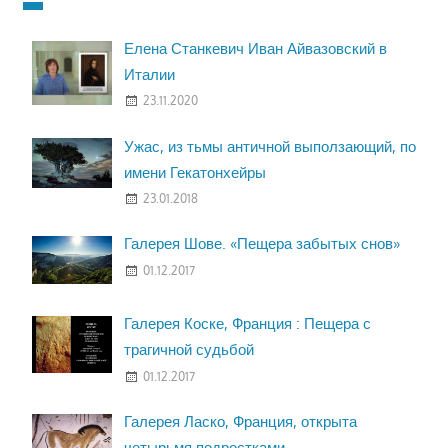
Елена Станкевич Иван Айвазовский в
Италии
23.11.2020
Ужас, из тьмы античной выползающий, по
имени Гекатонхейры
23.01.2018
Галерея Шове. «Пещера забытых снов»
01.12.2017
Галерея Коске, Франция : Пещера с
трагичной судьбой
01.12.2017
Галерея Ласко, Франция, открыта
четырьмя подростками