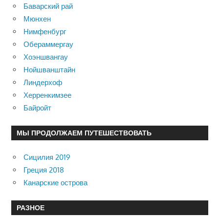
Баварский рай
Мюнхен
Нимфенбург
Обераммергау
Хоэншвангау
Нойшванштайн
Линдерхоф
Херренкимзее
Байройт
МЫ ПРОДОЛЖАЕМ ПУТЕШЕСТВОВАТЬ
Сицилия 2019
Греция 2018
Канарские острова
РАЗНОЕ