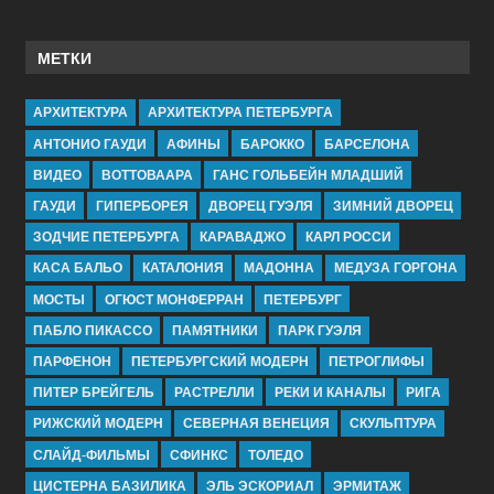
МЕТКИ
АРХИТЕКТУРА
АРХИТЕКТУРА ПЕТЕРБУРГА
АНТОНИО ГАУДИ
АФИНЫ
БАРОККО
БАРСЕЛОНА
ВИДЕО
ВОТТОВААРА
ГАНС ГОЛЬБЕЙН МЛАДШИЙ
ГАУДИ
ГИПЕРБОРЕЯ
ДВОРЕЦ ГУЭЛЯ
ЗИМНИЙ ДВОРЕЦ
ЗОДЧИЕ ПЕТЕРБУРГА
КАРАВАДЖО
КАРЛ РОССИ
КАСА БАЛЬО
КАТАЛОНИЯ
МАДОННА
МЕДУЗА ГОРГОНА
МОСТЫ
ОГЮСТ МОНФЕРРАН
ПЕТЕРБУРГ
ПАБЛО ПИКАССО
ПАМЯТНИКИ
ПАРК ГУЭЛЯ
ПАРФЕНОН
ПЕТЕРБУРГСКИЙ МОДЕРН
ПЕТРОГЛИФЫ
ПИТЕР БРЕЙГЕЛЬ
РАСТРЕЛЛИ
РЕКИ И КАНАЛЫ
РИГА
РИЖСКИЙ МОДЕРН
СЕВЕРНАЯ ВЕНЕЦИЯ
СКУЛЬПТУРА
СЛАЙД-ФИЛЬМЫ
СФИНКС
ТОЛЕДО
ЦИСТЕРНА БАЗИЛИКА
ЭЛЬ ЭСКОРИАЛ
ЭРМИТАЖ