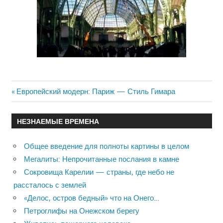
Previous
Европейский модерн: Париж — Стиль Гимара
Навигация
Post:
по
НЕЗНАЕМЫЕ ВРЕМЕНА
записям
Общее введение для полноты картины в целом
Мегалиты: Непрочитанные послания в камне
Сокровища Карелии — страны, где небо не
рассталось с землей
«Делос, остров бедный» что на Онего…
Петроглифы на Онежском берегу