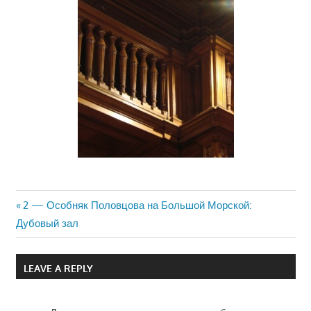
Previous
2 — Особняк Половцова на Большой Морской:
Навигация
Дубовый зал
Post:
по
LEAVE A REPLY
записям