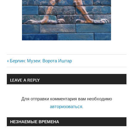
Previous
Берлин: Музеи: Ворота Иштар
Навигация
Post:
по
LEAVE A REPLY
записям
Для отправки комментария вам необходимо
авторизоваться
.
НЕЗНАЕМЫЕ ВРЕМЕНА