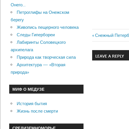
Онего…
Петроглифы на Онежском
берегу
Живопись пещерного человека
Следы Гипербореи
Previous
Снежный Петербу
Навигац
Лабиринты Соловецкого
Post:
архипелага
по
LEAVE A REPLY
Природа как творческая сила
записям
Архитектура — «Вторая
природа»
МИФ О МЕДУЗЕ
История бытия
Жизнь после смерти
СРЕДИЗЕМНОМОРЬЕ