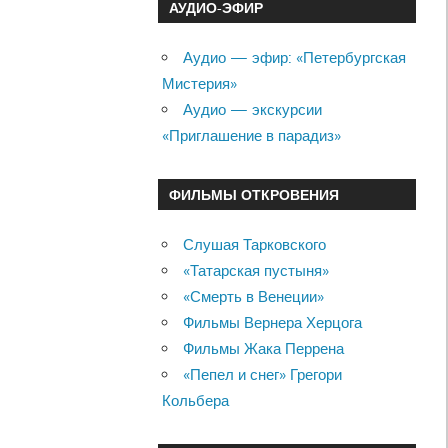
АУДИО-ЭФИР
Аудио — эфир: «Петербургская
Мистерия»
Аудио — экскурсии
«Приглашение в парадиз»
ФИЛЬМЫ ОТКРОВЕНИЯ
Слушая Тарковского
«Татарская пустыня»
«Смерть в Венеции»
Фильмы Вернера Херцога
Фильмы Жака Перрена
«Пепел и снег» Грегори
Кольбера