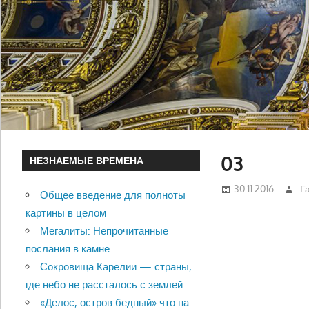
03
НЕЗНАЕМЫЕ ВРЕМЕНА
30.11.2016
Г
Общее введение для полноты
картины в целом
Мегалиты: Непрочитанные
послания в камне
Сокровища Карелии — страны,
где небо не рассталось с землей
«Делос, остров бедный» что на