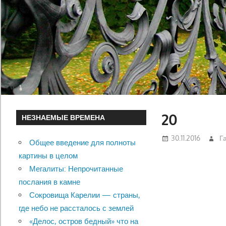
20
НЕЗНАЕМЫЕ ВРЕМЕНА
30.11.2016
Г
Общее введение для полноты
картины в целом
Мегалиты: Непрочитанные
послания в камне
Сокровища Карелии — страны,
где небо не рассталось с землей
«Делос, остров бедный» что на