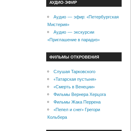
АУДИО-ЭФИР
Аудио — эфир: «Петербургская
Мистерия»
Аудио — экскурсии
«Приглашение в парадиз»
ФИЛЬМЫ ОТКРОВЕНИЯ
Слушая Тарковского
«Татарская пустыня»
«Смерть в Венеции»
Фильмы Вернера Херцога
Фильмы Жака Перрена
«Пепел и снег» Грегори
Кольбера