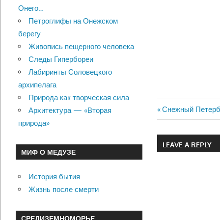
Онего…
Петроглифы на Онежском
берегу
Живопись пещерного человека
Следы Гипербореи
Лабиринты Соловецкого
архипелага
Природа как творческая сила
Previous
Снежный Петербу
Архитектура — «Вторая
Навигац
Post:
природа»
по
LEAVE A REPLY
МИФ О МЕДУЗЕ
записям
История бытия
Жизнь после смерти
СРЕДИЗЕМНОМОРЬЕ