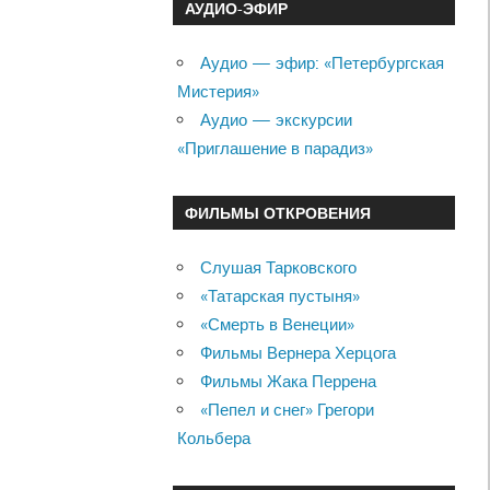
АУДИО-ЭФИР
Аудио — эфир: «Петербургская
Мистерия»
Аудио — экскурсии
«Приглашение в парадиз»
ФИЛЬМЫ ОТКРОВЕНИЯ
Слушая Тарковского
«Татарская пустыня»
«Смерть в Венеции»
Фильмы Вернера Херцога
Фильмы Жака Перрена
«Пепел и снег» Грегори
Кольбера