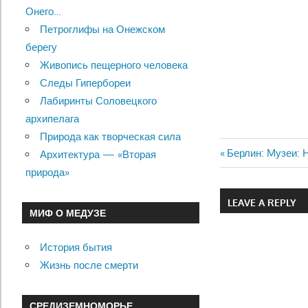
Онего…
Петроглифы на Онежском
берегу
Живопись пещерного человека
Следы Гипербореи
Лабиринты Соловецкого
архипелага
Природа как творческая сила
Previous
Берлин: Mузеи:
Архитектура — «Вторая
Навигац
Post:
природа»
по
LEAVE A REPLY
МИФ О МЕДУЗЕ
записям
История бытия
Жизнь после смерти
СРЕДИЗЕМНОМОРЬЕ