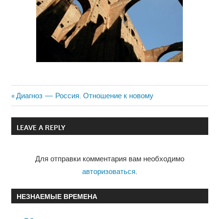
Previous
Диагноз — Россия. Отношение к новому
Навигация
Post:
по
LEAVE A REPLY
записям
Для отправки комментария вам необходимо
авторизоваться
.
НЕЗНАЕМЫЕ ВРЕМЕНА