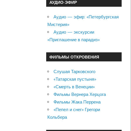
АУДИО-ЭФИР
Аудио — эфир: «Петербургская
Мистерия»
Аудио — экскурсии
«Приглашение в парадиз»
ФИЛЬМЫ ОТКРОВЕНИЯ
Слушая Тарковского
«Татарская пустыня»
«Смерть в Венеции»
Фильмы Вернера Херцога
Фильмы Жака Перрена
«Пепел и снег» Грегори
Кольбера