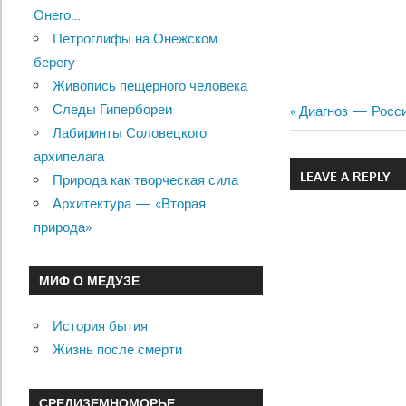
Онего…
Петроглифы на Онежском
берегу
Живопись пещерного человека
Следы Гипербореи
Previous
Диагноз — Росси
Навигац
Лабиринты Соловецкого
Post:
архипелага
по
LEAVE A REPLY
Природа как творческая сила
записям
Архитектура — «Вторая
природа»
МИФ О МЕДУЗЕ
История бытия
Жизнь после смерти
СРЕДИЗЕМНОМОРЬЕ