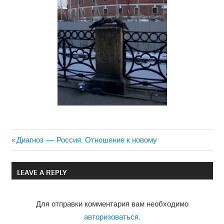
Previous
Диагноз — Россия. Отношение к новому
Навигация
Post:
по
LEAVE A REPLY
записям
Для отправки комментария вам необходимо
авторизоваться
.