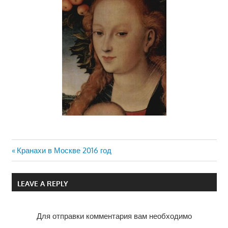
Previous
Кранахи в Москве 2016 год
Навигация
Post:
по
LEAVE A REPLY
записям
Для отправки комментария вам необходимо