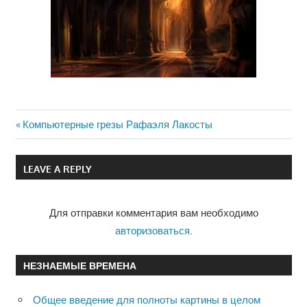
Previous
Компьютерные грезы Рафаэля Лакосты
Навигация
Post:
по
LEAVE A REPLY
записям
Для отправки комментария вам необходимо
авторизоваться
.
НЕЗНАЕМЫЕ ВРЕМЕНА
Общее введение для полноты картины в целом