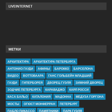
LIVEINTERNET
МЕТКИ
АРХИТЕКТУРА
АРХИТЕКТУРА ПЕТЕРБУРГА
АНТОНИО ГАУДИ
АФИНЫ
БАРОККО
БАРСЕЛОНА
ВИДЕО
ВОТТОВААРА
ГАНС ГОЛЬБЕЙН МЛАДШИЙ
ГАУДИ
ГИПЕРБОРЕЯ
ДВОРЕЦ ГУЭЛЯ
ЗИМНИЙ ДВОРЕЦ
ЗОДЧИЕ ПЕТЕРБУРГА
КАРАВАДЖО
КАРЛ РОССИ
КАСА БАЛЬО
КАТАЛОНИЯ
МАДОННА
МЕДУЗА ГОРГОНА
МОСТЫ
ОГЮСТ МОНФЕРРАН
ПЕТЕРБУРГ
ПАБЛО ПИКАССО
ПАМЯТНИКИ
ПАРК ГУЭЛЯ