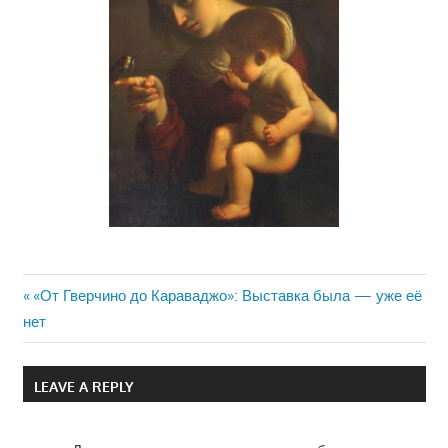
Previous
«От Гверчино до Караваджо»: Выставка была — уже её
Навигация
нет
Post:
по
LEAVE A REPLY
записям