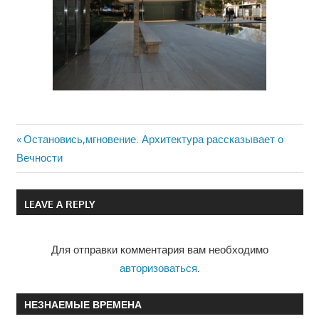
Previous
Остановись,мгновение. Архитектура рассказывает о
Навигация
Вечности
Post:
по
LEAVE A REPLY
записям
Для отправки комментария вам необходимо
авторизоваться
.
НЕЗНАЕМЫЕ ВРЕМЕНА