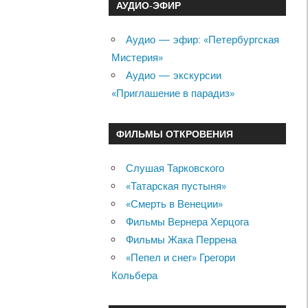
АУДИО-ЭФИР
Аудио — эфир: «Петербургская
Мистерия»
Аудио — экскурсии
«Приглашение в парадиз»
ФИЛЬМЫ ОТКРОВЕНИЯ
Слушая Тарковского
«Татарская пустыня»
«Смерть в Венеции»
Фильмы Вернера Херцога
Фильмы Жака Перрена
«Пепел и снег» Грегори
Кольбера