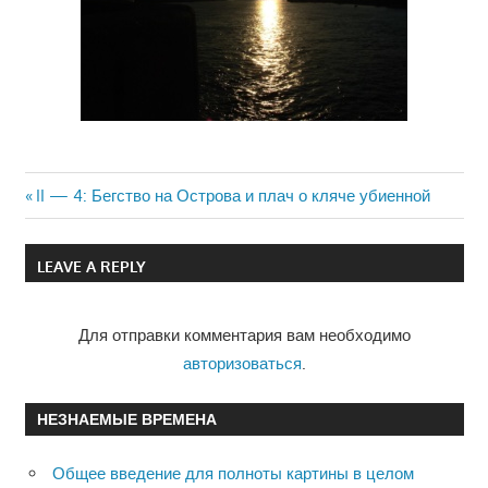
Previous
II — 4: Бегство на Острова и плач о кляче убиенной
Навигация
Post:
по
LEAVE A REPLY
записям
Для отправки комментария вам необходимо
авторизоваться
.
НЕЗНАЕМЫЕ ВРЕМЕНА
Общее введение для полноты картины в целом