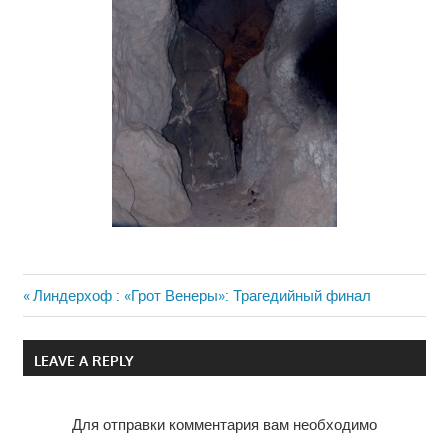
Previous
Линдерхоф : «Грот Венеры»: Трагедийный финал
Навигация
Post:
по
LEAVE A REPLY
записям
Для отправки комментария вам необходимо