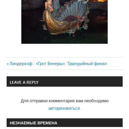
Previous
Линдерхоф : «Грот Венеры»: Трагедийный финал
Навигация
Post:
по
LEAVE A REPLY
записям
Для отправки комментария вам необходимо
авторизоваться
.
НЕЗНАЕМЫЕ ВРЕМЕНА