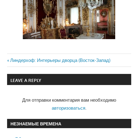
Previous
Линдерхоф: Интерьеры дворца (Восток-Запад)
Навигация
Post:
по
LEAVE A REPLY
записям
Для отправки комментария вам необходимо
авторизоваться
.
НЕЗНАЕМЫЕ ВРЕМЕНА