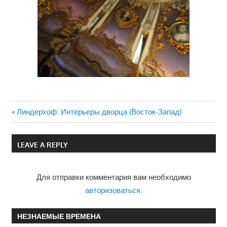
Previous
Линдерхоф: Интерьеры дворца (Восток-Запад)
Навигация
Post:
по
LEAVE A REPLY
записям
Для отправки комментария вам необходимо
авторизоваться
.
НЕЗНАЕМЫЕ ВРЕМЕНА