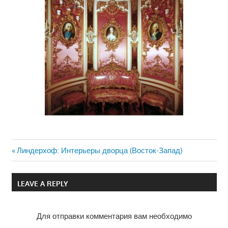
Previous
Линдерхоф: Интерьеры дворца (Восток-Запад)
Навигация
Post:
по
LEAVE A REPLY
записям
Для отправки комментария вам необходимо