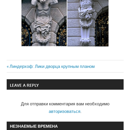
Previous
Линдерхоф: Лики дворца крупным планом
Навигация
Post:
по
LEAVE A REPLY
записям
Для отправки комментария вам необходимо
авторизоваться
.
НЕЗНАЕМЫЕ ВРЕМЕНА