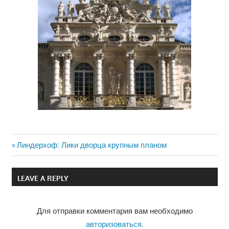
Previous
Линдерхоф: Лики дворца крупным планом
Навигация
Post:
по
LEAVE A REPLY
записям
Для отправки комментария вам необходимо
авторизоваться
.