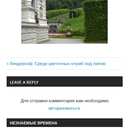
Previous
Линдерхоф: Среди цветочных клумб под липою
Навигация
Post:
по
LEAVE A REPLY
записям
Для отправки комментария вам необходимо
авторизоваться
.
НЕЗНАЕМЫЕ ВРЕМЕНА