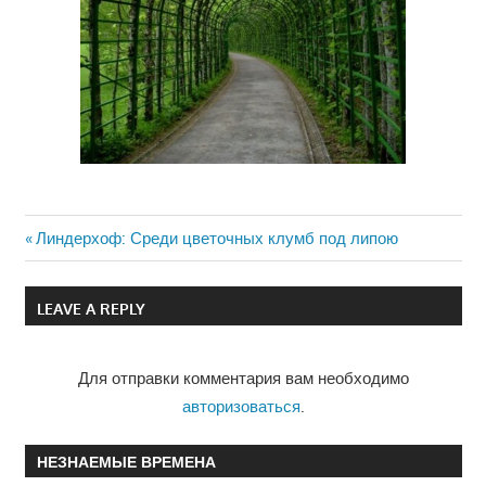
Previous
Линдерхоф: Среди цветочных клумб под липою
Навигация
Post:
по
LEAVE A REPLY
записям
Для отправки комментария вам необходимо
авторизоваться
.
НЕЗНАЕМЫЕ ВРЕМЕНА