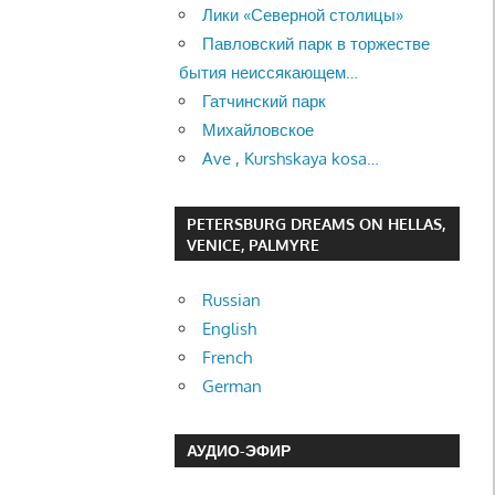
Лики «Северной столицы»
Павловский парк в торжестве
бытия неиссякающем…
Гатчинский парк
Михайловское
Ave , Kurshskaya kosa…
PETERSBURG DREAMS ON HELLAS,
VENICE, PALMYRE
Russian
English
French
German
АУДИО-ЭФИР