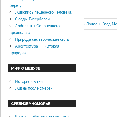
берегу
Живопись пещерного человека
Следы Гипербореи
Previous
Лондон: Клод Мо
Лабиринты Соловецкого
Навигац
Post:
архипелага
по
Природа как творческая сила
Архитектура — «Вторая
записям
природа»
МИФ О МЕДУЗЕ
История бытия
Жизнь после смерти
СРЕДИЗЕМНОМОРЬЕ
Крито — Микенская культура