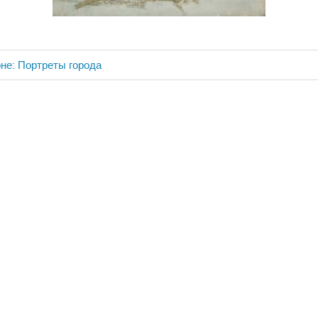
не: Портреты города
ия