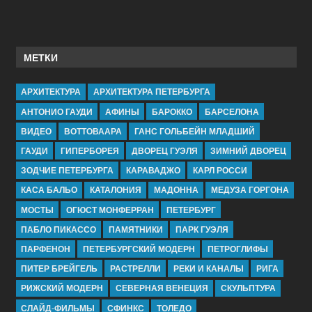
МЕТКИ
АРХИТЕКТУРА
АРХИТЕКТУРА ПЕТЕРБУРГА
АНТОНИО ГАУДИ
АФИНЫ
БАРОККО
БАРСЕЛОНА
ВИДЕО
ВОТТОВААРА
ГАНС ГОЛЬБЕЙН МЛАДШИЙ
ГАУДИ
ГИПЕРБОРЕЯ
ДВОРЕЦ ГУЭЛЯ
ЗИМНИЙ ДВОРЕЦ
ЗОДЧИЕ ПЕТЕРБУРГА
КАРАВАДЖО
КАРЛ РОССИ
КАСА БАЛЬО
КАТАЛОНИЯ
МАДОННА
МЕДУЗА ГОРГОНА
МОСТЫ
ОГЮСТ МОНФЕРРАН
ПЕТЕРБУРГ
ПАБЛО ПИКАССО
ПАМЯТНИКИ
ПАРК ГУЭЛЯ
ПАРФЕНОН
ПЕТЕРБУРГСКИЙ МОДЕРН
ПЕТРОГЛИФЫ
ПИТЕР БРЕЙГЕЛЬ
РАСТРЕЛЛИ
РЕКИ И КАНАЛЫ
РИГА
РИЖСКИЙ МОДЕРН
СЕВЕРНАЯ ВЕНЕЦИЯ
СКУЛЬПТУРА
СЛАЙД-ФИЛЬМЫ
СФИНКС
ТОЛЕДО