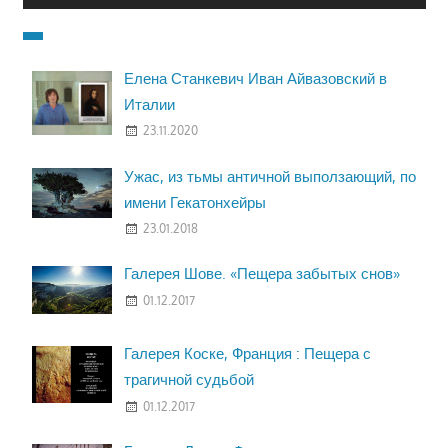
Елена Станкевич Иван Айвазовский в
Италии
23.11.2020
Ужас, из тьмы античной выползающий, по
имени Гекатонхейры
23.01.2018
Галерея Шове. «Пещера забытых снов»
01.12.2017
Галерея Коске, Франция : Пещера с
трагичной судьбой
01.12.2017