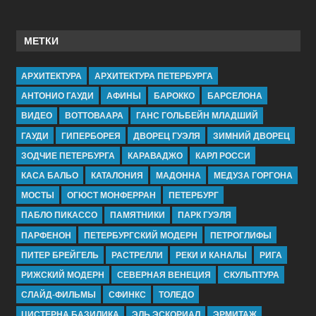
МЕТКИ
АРХИТЕКТУРА
АРХИТЕКТУРА ПЕТЕРБУРГА
АНТОНИО ГАУДИ
АФИНЫ
БАРОККО
БАРСЕЛОНА
ВИДЕО
ВОТТОВААРА
ГАНС ГОЛЬБЕЙН МЛАДШИЙ
ГАУДИ
ГИПЕРБОРЕЯ
ДВОРЕЦ ГУЭЛЯ
ЗИМНИЙ ДВОРЕЦ
ЗОДЧИЕ ПЕТЕРБУРГА
КАРАВАДЖО
КАРЛ РОССИ
КАСА БАЛЬО
КАТАЛОНИЯ
МАДОННА
МЕДУЗА ГОРГОНА
МОСТЫ
ОГЮСТ МОНФЕРРАН
ПЕТЕРБУРГ
ПАБЛО ПИКАССО
ПАМЯТНИКИ
ПАРК ГУЭЛЯ
ПАРФЕНОН
ПЕТЕРБУРГСКИЙ МОДЕРН
ПЕТРОГЛИФЫ
ПИТЕР БРЕЙГЕЛЬ
РАСТРЕЛЛИ
РЕКИ И КАНАЛЫ
РИГА
РИЖСКИЙ МОДЕРН
СЕВЕРНАЯ ВЕНЕЦИЯ
СКУЛЬПТУРА
СЛАЙД-ФИЛЬМЫ
СФИНКС
ТОЛЕДО
ЦИСТЕРНА БАЗИЛИКА
ЭЛЬ ЭСКОРИАЛ
ЭРМИТАЖ