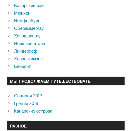
Баварский рай
Мюнхен
Нимфенбург
Обераммергау
Хоэншвангау
Нойшванштайн
Линдерхоф
Херренкимзее
Байройт
МЫ ПРОДОЛЖАЕМ ПУТЕШЕСТВОВАТЬ
Сицилия 2019
Греция 2018
Канарские острова
РАЗНОЕ