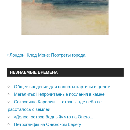
Previous
Лондон: Клод Моне: Портреты города
Навигация
Post:
по
НЕЗНАЕМЫЕ ВРЕМЕНА
записям
Общее введение для полноты картины в целом
Мегалиты: Непрочитанные послания в камне
Сокровища Карелии — страны, где небо не
рассталось с землей
«Делос, остров бедный» что на Онего…
Петроглифы на Онежском берегу