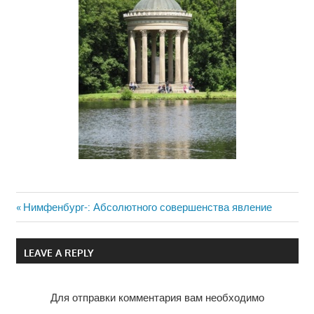
Previous
Нимфенбург-: Абсолютного совершенства явление
Навигация
Post:
по
LEAVE A REPLY
записям
Для отправки комментария вам необходимо