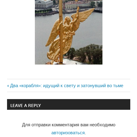
Previous
Два «корабля»: идущий к свету и затонувший во тьме
Навигация
Post:
по
LEAVE A REPLY
записям
Для отправки комментария вам необходимо
авторизоваться
.