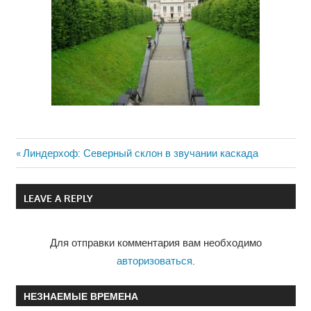
Previous
Линдерхоф: Северный склон в звучании каскада
Навигация
Post:
по
LEAVE A REPLY
записям
Для отправки комментария вам необходимо
авторизоваться
.
НЕЗНАЕМЫЕ ВРЕМЕНА