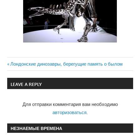
Previous
Лондонские динозавры, берегущие память о былом
Навигация
Post:
по
LEAVE A REPLY
записям
Для отправки комментария вам необходимо
авторизоваться
.
НЕЗНАЕМЫЕ ВРЕМЕНА