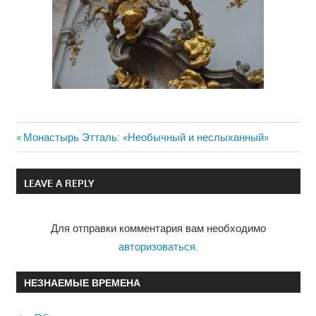
Previous
Монастырь Этталь: «Необычный и неслыханный»
Навигация
Post:
по
LEAVE A REPLY
записям
Для отправки комментария вам необходимо
авторизоваться
.
НЕЗНАЕМЫЕ ВРЕМЕНА