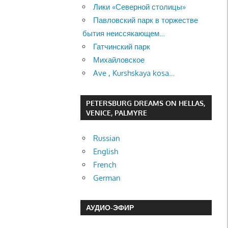
Лики «Северной столицы»
Павловский парк в торжестве
бытия неиссякающем…
Гатчинский парк
Михайловское
Ave , Kurshskaya kosa…
PETERSBURG DREAMS ON HELLAS,
VENICE, PALMYRE
Russian
English
French
German
АУДИО-ЭФИР