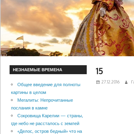
15
НЕЗНАЕМЫЕ ВРЕМЕНА
27.12.2016
Г
Общее введение для полноты
картины в целом
Мегалиты: Непрочитанные
послания в камне
Сокровища Карелии — страны,
где небо не рассталось с землей
«Делос, остров бедный» что на