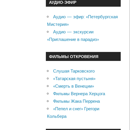
АУДИО-ЭФИР
Аудио — эфир: «Петербургская
Мистерия»
Аудио — экскурсии
«Приглашение в парадиз»
ФИЛЬМЫ ОТКРОВЕНИЯ
Слушая Тарковского
«Татарская пустыня»
«Смерть в Венеции»
Фильмы Вернера Херцога
Фильмы Жака Перрена
«Пепел и снег» Грегори
Кольбера