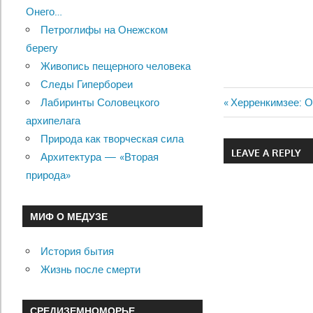
Онего…
Петроглифы на Онежском
берегу
Живопись пещерного человека
Следы Гипербореи
Previous
Херренкимзее: 
Лабиринты Соловецкого
Навигац
Post:
архипелага
Природа как творческая сила
по
LEAVE A REPLY
Архитектура — «Вторая
записям
природа»
МИФ О МЕДУЗЕ
История бытия
Жизнь после смерти
СРЕДИЗЕМНОМОРЬЕ