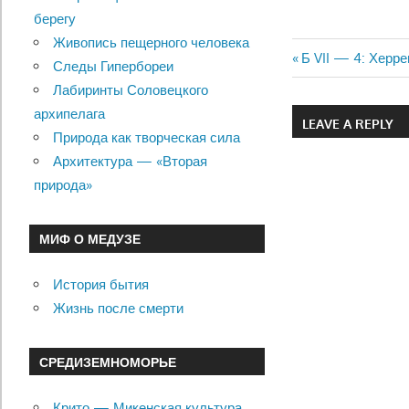
берегу
Живопись пещерного человека
Previous
Б VII — 4: Херр
Следы Гипербореи
Навигац
Post:
Лабиринты Соловецкого
по
архипелага
LEAVE A REPLY
Природа как творческая сила
записям
Архитектура — «Вторая
природа»
МИФ О МЕДУЗЕ
История бытия
Жизнь после смерти
СРЕДИЗЕМНОМОРЬЕ
Крито — Микенская культура