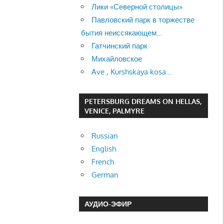
Лики «Северной столицы»
Павловский парк в торжестве
бытия неиссякающем…
Гатчинский парк
Михайловское
Ave , Kurshskaya kosa…
PETERSBURG DREAMS ON HELLAS,
VENICE, PALMYRE
Russian
English
French
German
АУДИО-ЭФИР