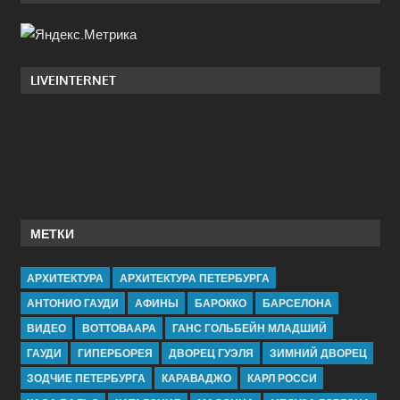
LIVEINTERNET
МЕТКИ
АРХИТЕКТУРА
АРХИТЕКТУРА ПЕТЕРБУРГА
АНТОНИО ГАУДИ
АФИНЫ
БАРОККО
БАРСЕЛОНА
ВИДЕО
ВОТТОВААРА
ГАНС ГОЛЬБЕЙН МЛАДШИЙ
ГАУДИ
ГИПЕРБОРЕЯ
ДВОРЕЦ ГУЭЛЯ
ЗИМНИЙ ДВОРЕЦ
ЗОДЧИЕ ПЕТЕРБУРГА
КАРАВАДЖО
КАРЛ РОССИ