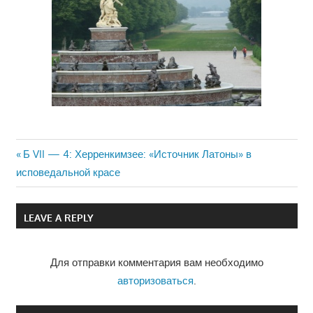
Previous
Б VII — 4: Херренкимзее: «Источник Латоны» в
Навигация
исповедальной красе
Post:
по
LEAVE A REPLY
записям
Для отправки комментария вам необходимо
авторизоваться
.