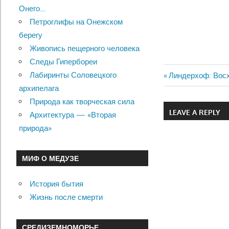
Онего…
Петроглифы на Онежском
берегу
Живопись пещерного человека
Следы Гипербореи
Лабиринты Соловецкого
Previous
Линдерхоф: Вос
Навигац
архипелага
Post:
Природа как творческая сила
по
LEAVE A REPLY
Архитектура — «Вторая
записям
природа»
МИФ О МЕДУЗЕ
История бытия
Жизнь после смерти
СРЕДИЗЕМНОМОРЬЕ