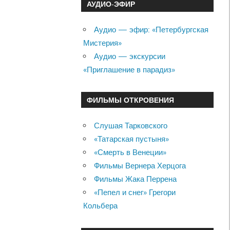
АУДИО-ЭФИР
Аудио — эфир: «Петербургская
Мистерия»
Аудио — экскурсии
«Приглашение в парадиз»
ФИЛЬМЫ ОТКРОВЕНИЯ
Слушая Тарковского
«Татарская пустыня»
«Смерть в Венеции»
Фильмы Вернера Херцога
Фильмы Жака Перрена
«Пепел и снег» Грегори
Кольбера