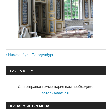
Previous
Нимфенбург: Пагоденбург
Навигация
Post:
по
LEAVE A REPLY
записям
Для отправки комментария вам необходимо
авторизоваться
.
НЕЗНАЕМЫЕ ВРЕМЕНА