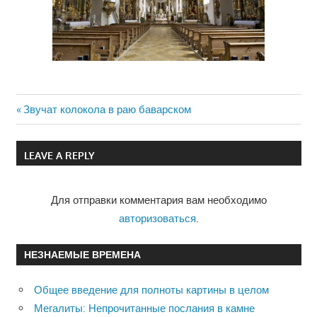
Previous
Звучат колокола в раю баварском
Навигация
Post:
по
LEAVE A REPLY
записям
Для отправки комментария вам необходимо
авторизоваться
.
НЕЗНАЕМЫЕ ВРЕМЕНА
Общее введение для полноты картины в целом
Мегалиты: Непрочитанные послания в камне