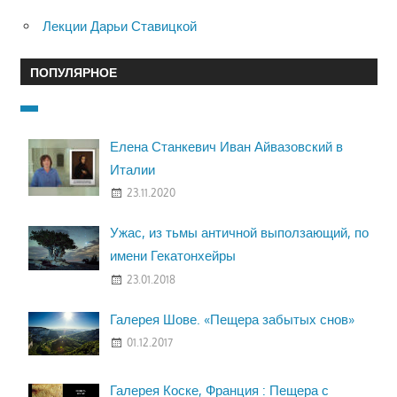
Лекции Дарьи Ставицкой
ПОПУЛЯРНОЕ
Елена Станкевич Иван Айвазовский в
Италии
23.11.2020
Ужас, из тьмы античной выползающий, по
имени Гекатонхейры
23.01.2018
Галерея Шове. «Пещера забытых снов»
01.12.2017
Галерея Коске, Франция : Пещера с