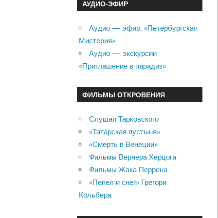
АУДИО-ЭФИР
Аудио — эфир: «Петербургская
Мистерия»
Аудио — экскурсии
«Приглашение в парадиз»
ФИЛЬМЫ ОТКРОВЕНИЯ
Слушая Тарковского
«Татарская пустыня»
«Смерть в Венеции»
Фильмы Вернера Херцога
Фильмы Жака Перрена
«Пепел и снег» Грегори
Кольбера