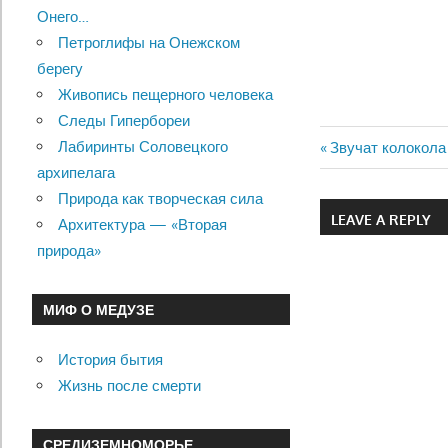
Онего…
Петроглифы на Онежском
берегу
Живопись пещерного человека
Следы Гипербореи
Лабиринты Соловецкого
Previous
Звучат колокола
Навигац
архипелага
Post:
Природа как творческая сила
по
LEAVE A REPLY
Архитектура — «Вторая
записям
природа»
МИФ О МЕДУЗЕ
История бытия
Жизнь после смерти
СРЕДИЗЕМНОМОРЬЕ