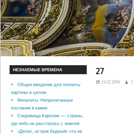
27
НЕЗНАЕМЫЕ ВРЕМЕНА
26.12.2016
Г
Общее введение для полноты
картины в целом
Мегалиты: Непрочитанные
послания в камне
Сокровища Карелии — страны,
где небо не рассталось с землей
«Делос, остров бедный» что на