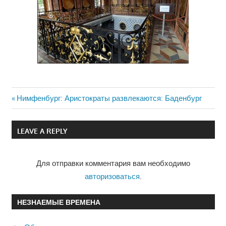
Previous
Нимфенбург: Аристократы развлекаются: Баденбург
Навигация
Post:
по
LEAVE A REPLY
записям
Для отправки комментария вам необходимо
авторизоваться
.
НЕЗНАЕМЫЕ ВРЕМЕНА